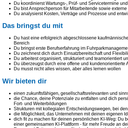
Du koordinierst Wartungs-, Prüf- und Servicetermine und 
Du bist Ansprechperson für Mitarbeitende sowie externe
Du analysierst Kosten, Verträge und Prozesse und entw
Das bringst du mit
Du hast eine erfolgreich abgeschlossene kaufmännische 
Bereich
Du bringst erste Berufserfahrung im Fuhrparkmanagement
Du zeichnest dich durch Einsatzbereitschaft und Flexibi
Du arbeitest organisiert, strukturiert und teamorientiert
Du überzeugst durch eine offene und kundenorientierte A
Du musst nicht alles wissen, aber alles lernen wollen
Wir bieten dir
einen zukunftsfähigen, gesellschaftsrelevanten und sin
die Chance, deine Potenziale zu entfalten und dich pe
Fort- und Weiterbildungen
Strukturen mit kollegialen Entscheidungswegen, bei den
die Möglichkeit, das Unternehmen mit deinen eigenen I
dich fit zu machen für deinen persönlichen KI-Weg: Du b
einer gemeinsamen KI-Plattform - für mehr Freude an dei