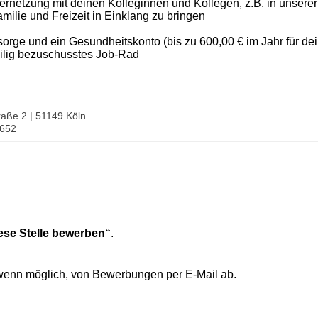
Vernetzung mit deinen Kolleginnen und Kollegen, z.B. in un
 Familie und Freizeit in Einklang zu bringen
orge und ein Gesundheitskonto (bis zu 600,00 € im Jahr für de
teilig bezuschusstes Job-Rad
aße 2 | 51149 Köln
80652
ese Stelle bewerben“
.
 wenn möglich, von Bewerbungen per E-Mail ab.
.