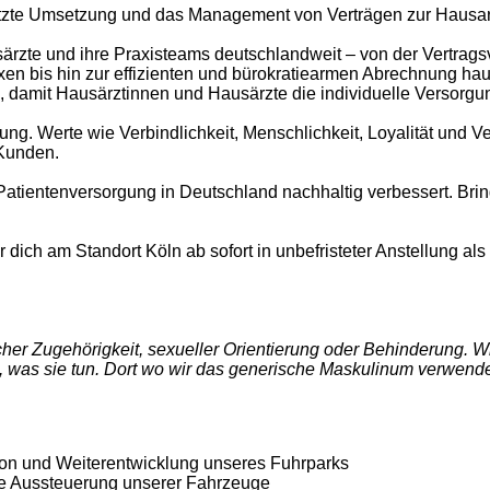
stützte Umsetzung und das Management von Verträgen zur Hausa
ausärzte und ihre Praxisteams deutschlandweit – von der Vertr
n bis hin zur effizienten und bürokratiearmen Abrechnung hausä
n, damit Hausärztinnen und Hausärzte die individuelle Versorgu
rung. Werte wie Verbindlichkeit, Menschlichkeit, Loyalität und 
Kunden.
Patientenversorgung in Deutschland nachhaltig verbessert. Brin
dich am Standort Köln ab sofort in unbefristeter Anstellung als
cher Zugehörigkeit, sexueller Orientierung oder Behinderung. W
was sie tun. Dort wo wir das generische Maskulinum verwenden,
ion und Weiterentwicklung unseres Fuhrparks
ie Aussteuerung unserer Fahrzeuge