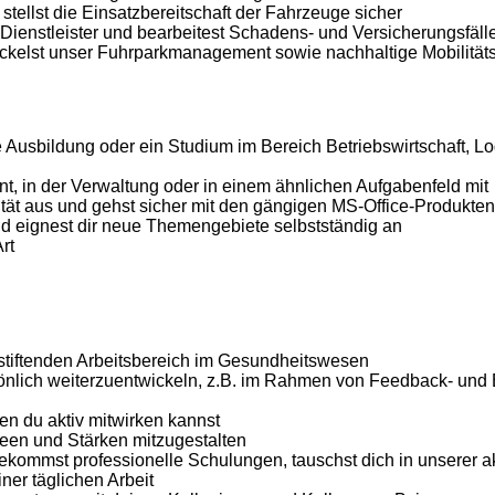
stellst die Einsatzbereitschaft der Fahrzeuge sicher
 Dienstleister und bearbeitest Schadens- und Versicherungsfäll
ickelst unser Fuhrparkmanagement sowie nachhaltige Mobilität
Ausbildung oder ein Studium im Bereich Betriebswirtschaft, Lo
, in der Verwaltung oder in einem ähnlichen Aufgabenfeld mit
lität aus und gehst sicher mit den gängigen MS-Office-Produkt
 und eignest dir neue Themengebiete selbstständig an
rt
nstiftenden Arbeitsbereich im Gesundheitswesen
rsönlich weiterzuentwickeln, z.B. im Rahmen von Feedback- und
en du aktiv mitwirken kannst
deen und Stärken mitzugestalten
ekommst professionelle Schulungen, tauschst dich in unserer ak
ner täglichen Arbeit