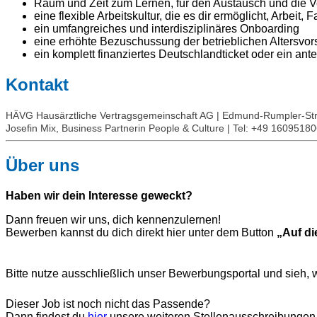
Raum und Zeit zum Lernen, für den Austausch und die 
eine flexible Arbeitskultur, die es dir ermöglicht, Arbeit,
ein umfangreiches und interdisziplinäres Onboarding
eine erhöhte Bezuschussung der betrieblichen Altersvors
ein komplett finanziertes Deutschlandticket oder ein an
Kontakt
HÄVG Hausärztliche Vertragsgemeinschaft AG | Edmund-Rumpler-Str
Josefin Mix, Business Partnerin People & Culture | Tel: +49 160951
Über uns
Haben wir dein Interesse geweckt?
Dann freuen wir uns, dich kennenzulernen!
Bewerben kannst du dich direkt hier unter dem Button
„Auf di
Bitte nutze ausschließlich unser Bewerbungsportal und sieh,
Dieser Job ist noch nicht das Passende?
Dann findest du
hier
unsere weiteren Stellenausschreibungen