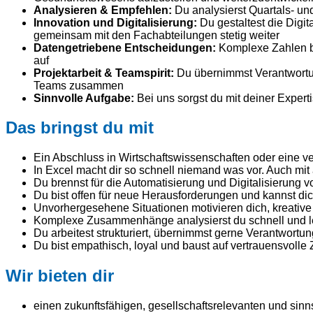
Analysieren & Empfehlen:
Du analysierst Quartals- un
Innovation und Digitalisierung:
Du gestaltest die Digi
gemeinsam mit den Fachabteilungen stetig weiter
Datengetriebene Entscheidungen:
Komplexe Zahlen br
auf
Projektarbeit & Teamspirit:
Du übernimmst Verantwortung
Teams zusammen
Sinnvolle Aufgabe:
Bei uns sorgst du mit deiner Experti
Das bringst du mit
Ein Abschluss in Wirtschaftswissenschaften oder eine ve
In Excel macht dir so schnell niemand was vor. Auch mi
Du brennst für die Automatisierung und Digitalisieru
Du bist offen für neue Herausforderungen und kannst di
Unvorhergesehene Situationen motivieren dich, kreativ
Komplexe Zusammenhänge analysierst du schnell und le
Du arbeitest strukturiert, übernimmst gerne Verantwortu
Du bist empathisch, loyal und baust auf vertrauensvoll
Wir bieten dir
einen zukunftsfähigen, gesellschaftsrelevanten und sin