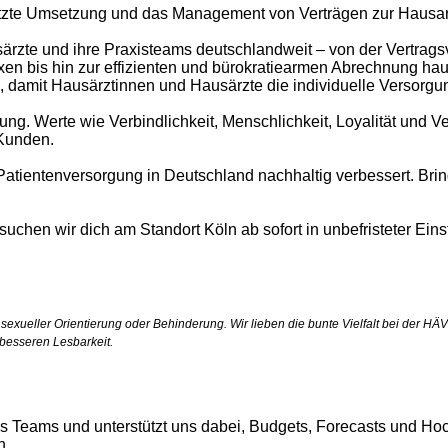
stützte Umsetzung und das Management von Verträgen zur Hausa
ausärzte und ihre Praxisteams deutschlandweit – von der Vertr
n bis hin zur effizienten und bürokratiearmen Abrechnung hausä
n, damit Hausärztinnen und Hausärzte die individuelle Versorgu
rung. Werte wie Verbindlichkeit, Menschlichkeit, Loyalität und 
Kunden.
Patientenversorgung in Deutschland nachhaltig verbessert. Brin
s suchen wir dich am Standort Köln ab
sofort in unbefristeter Ein
, sexueller Orientierung oder Behinderung. Wir lieben die bunte Vielfalt bei der
 besseren Lesbarkeit.
eres Teams und unterstützt uns dabei, Budgets, Forecasts und
n