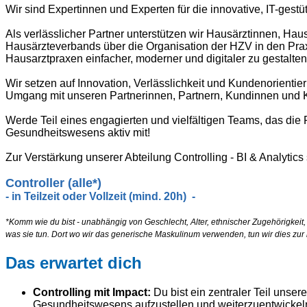
Wir sind Expertinnen und Experten für die innovative, IT-ge
Als verlässlicher Partner unterstützen wir Hausärztinnen, H
Hausärzteverbands über die Organisation der HZV in den Praxe
Hausarztpraxen einfacher, moderner und digitaler zu gestalte
Wir setzen auf Innovation, Verlässlichkeit und Kundenorientie
Umgang mit unseren Partnerinnen, Partnern, Kundinnen und 
Werde Teil eines engagierten und vielfältigen Teams, das die 
Gesundheitswesens aktiv mit!
Zur Verstärkung unserer Abteilung Controlling - BI & Analytic
Controller (alle*)
- in Teilzeit oder Vollzeit (mind. 20h) -
*Komm wie du bist - unabhängig von Geschlecht, Alter, ethnischer Zugehörigkeit
was sie tun. Dort wo wir das generische Maskulinum verwenden, tun wir dies zur
Das erwartet dich
Controlling mit Impact:
Du bist ein zentraler Teil uns
Gesundheitswesens aufzustellen und weiterzuentwickel