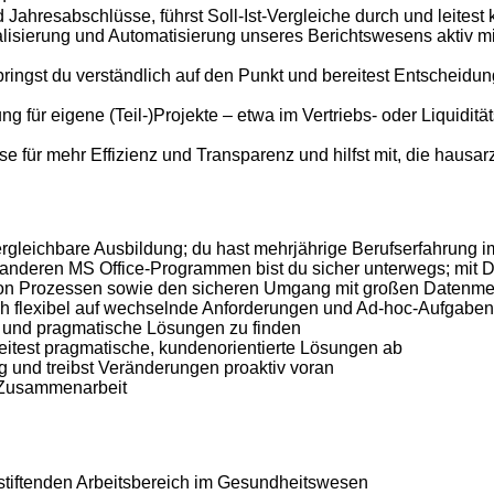
d Jahresabschlüsse, führst Soll-Ist-Vergleiche durch und leit
talisierung und Automatisierung unseres Berichtswesens aktiv m
ingst du verständlich auf den Punkt und bereitest Entscheidun
 für eigene (Teil-)Projekte – etwa im Vertriebs- oder Liquiditä
se für mehr Effizienz und Transparenz und hilfst mit, die hausar
rgleichbare Ausbildung; du hast mehrjährige Berufserfahrung i
t anderen MS Office-Programmen bist du sicher unterwegs; mit 
ng von Prozessen sowie den sicheren Umgang mit großen Datenm
ch flexibel auf wechselnde Anforderungen und Ad-hoc-Aufgaben 
e und pragmatische Lösungen zu finden
itest pragmatische, kundenorientierte Lösungen ab
ng und treibst Veränderungen proaktiv voran
e Zusammenarbeit
nstiftenden Arbeitsbereich im Gesundheitswesen